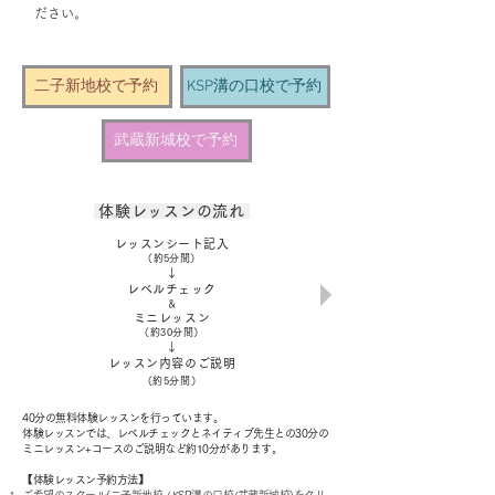
ださい。
二子新地校で予約
KSP溝の口校で予約
武蔵新城校で予約
体験レッスンの流れ
レッスンシート記入
（約5分間）
​↓
レベルチェック
＆
ミニレッスン
（約30分間）
↓
レッスン内容のご説明
（約5分間）
40分の無料体験レッスンを行っています。
体験レッスンでは、レベルチェックとネイティブ先生との30分の
ミニレッスン+コースのご説明など約10分があります。
【体験レッスン予約方法】