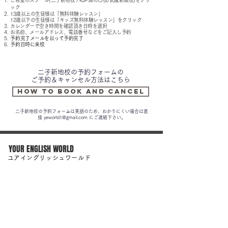
ご希望のスクール(二子新地校 / KSP溝の口校/武蔵新城
校
)をクリ
ック
13歳以上の生徒様は「無料体験レッスン」
12歳以下の生徒様は「キッズ無料体験レッ
スン」をクリック
カレンダーで空き時間を確認頂き日時を選択
お名前、メールアドレス、電話番号などをご記入し予約
​予約完了メールを以って予約完了
​予約日時に来校
二子新地校の予約フォームの
ご予約＆キャンセル方法はこちら
How to book and cancel
二子新地校の予約フォームは英語のため、わかりにくい場合は直
接
yeworld1@gmail.com
にご連絡下さい。
YOUR ENGLISH WORLD
​ユアイングリッシュワールド
【二子新地校】
〒213-0002 神奈川県川崎市高津区二子1-9-2
フェリチッタ1階
​二子新地駅から徒歩4分／高津駅から徒歩6分
【溝の口KSP校】
〒213-0012 神奈川県川崎市高津区坂戸3-2-1KSP西棟1階
​溝の口駅徒歩15分／溝の口駅北口バスターミナル9番乗り場からKSP行き
無料シャトルバスにて約5分