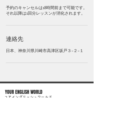
予約のキャンセルは18時間前まで可能です。
それ以降は1回分レッスンが消化されます。
連絡先
日本、神奈川県川崎市高津区坂戸３−２−１
YOUR ENGLISH WORLD
​ユアイングリッシュワールド
【二子新地校】
〒213-0002 神奈川県川崎市高津区二子1-9-2
フェリチッタ1階
​二子新地駅から徒歩4分／高津駅から徒歩6分
【溝の口KSP校】
〒213-0012 神奈川県川崎市高津区坂戸3-2-1KSP西棟1階
​溝の口駅徒歩15分／溝の口駅北口バスターミナル9番乗り場からKSP行き