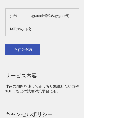
43,000
円​
50分
5
43,000円​(税込47,300円)
(税
0
込
47,300
分
円)
KSP溝の口校
今すぐ予約
サービス内容
休みの期間を使ってみっちり勉強したい方や
TOEICなどの試験対策学習にも。
キャンセルポリシー