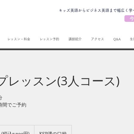
キッズ英語からビジネス英語まで幅広く学
今
レッスン・料金
レッスン予約
講師紹介
アクセス
Q&A
生
プレッスン(3人コース)
分
時間でご予約
 (税込7,700円)
KSP溝の口校