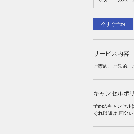
(税
込
0
7,700
分
円)
今すぐ予約
サービス内容
ご家族、ご兄弟、
キャンセルポ
予約のキャンセル
それ以降は1回分