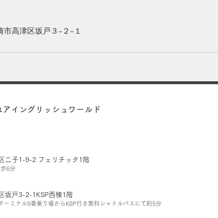
崎市高津区坂戸３−２−１
​ユアイングリッシュワールド
区二子1-9-2
フェリチッタ1階
歩6分
区坂戸3-2-1KSP西棟1階
スターミナル9番乗り場からKSP行き無料シャトルバスにて約5分