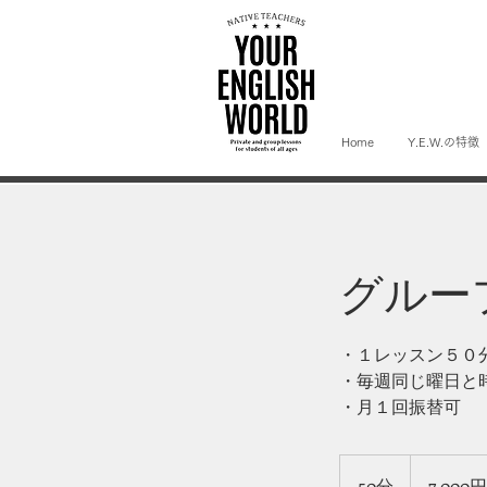
Home
Y.E.W.の特徴
グルー
・１レッスン５０
・毎週同じ曜日と
・月１回振替可
7,000
円
50分
5
7,000円